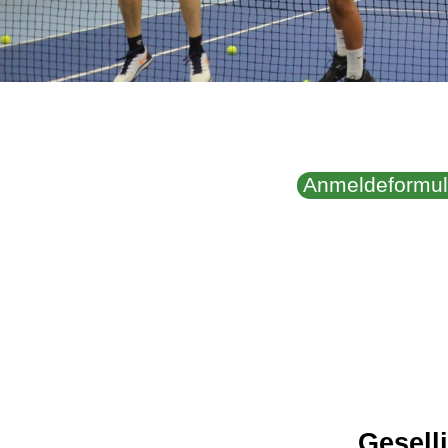
Anmeldeformul
Gesell