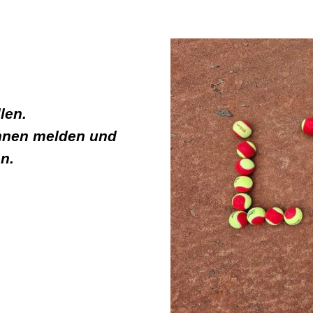
len.
hnen melden und
n.