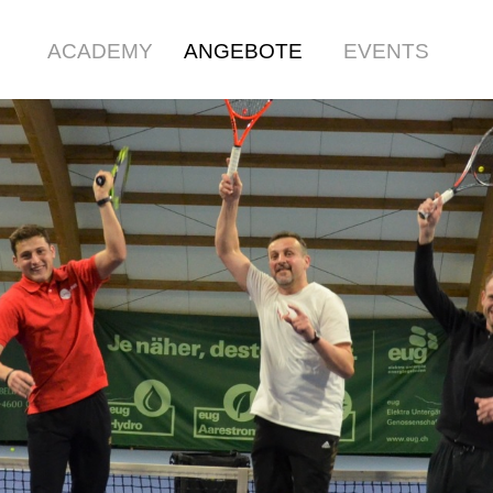
Menü überspringen
ACADEMY
ANGEBOTE
EVENTS
▼
▼